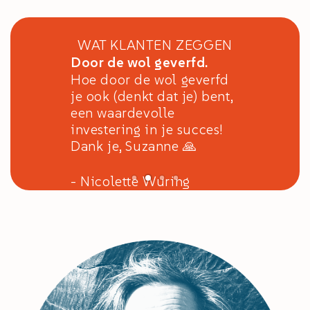
WAT KLANTEN ZEGGEN
Door de wol geverfd.
Hoe door de wol geverfd
je ook (denkt dat je) bent,
een waardevolle
investering in je succes!
Dank je, Suzanne 🙏
- Nicolette Wuring