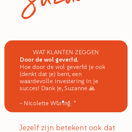
WAT KLANTEN ZEGGEN
Door de wol geverfd.
Hoe door de wol geverfd je ook
(denkt dat je) bent, een
waardevolle investering in je
succes! Dank je, Suzanne 🙏
- Nicolette Wuring
Jezelf zijn betekent ook dat