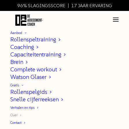
96% SLAGINGSSCORE | 17 JAAR ERVARING
Aanbod
Rollenspeltraining
Dit is wie ik ben. En
Coaching
waarom ik dit doe.
Capaciteitentraining
Brein
Complete workout
Watson Glaser
Ik ben Suzanne. Assessment coach ·
trainer · schrijver · enthousiast
Gratis
Rollenspelgids
boulderaar.
Snelle cijferreeksen
Verhalen en tips
Over
Stel je voor,
Contact