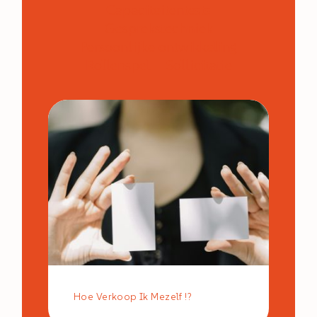
Capaciteitentests
Gesprekstechniek
Persoonlijke ontwikkeling
Rollenspel
Sollicitatie
Hoe Verkoop Ik Mezelf !?