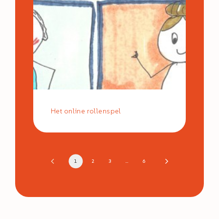
Het online rollenspel
1
2
3
…
6