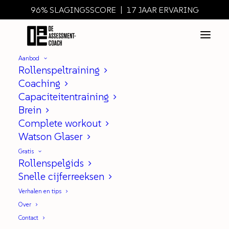
96% SLAGINGSSCORE | 17 JAAR ERVARING
Aanbod
Rollenspeltraining
Coaching
Capaciteitentraining
Hoe Verkoop Ik Mezelf !?
Brein
Complete workout
|
IN
PERSOONLIJKE ONTWIKKELING
Watson Glaser
Gratis
Rollenspelgids
Snelle cijferreeksen
Veel mensen zijn heel goed in
Verhalen en tips
vertellen wat goed is aan een
Over
ander. De vraag: “Hoe verkoop ik
Contact