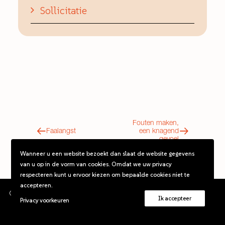
Sollicitatie
Fouten maken,
Faalangst
een knagend
gevoel
Wanneer u een website bezoekt dan slaat de website gegevens
van u op in de vorm van cookies. Omdat we uw privacy
respecteren kunt u ervoor kiezen om bepaalde cookies niet te
accepteren.
©2026 De assessmentcoach. Alle rechten voorbehouden.
Ik accepteer
Privacy voorkeuren
96% SLAGINGSSCORE | 17 JAAR ERVARING