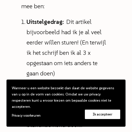
mee ben:
Uitstelgedrag:
Dit artikel
bijvoorbeeld had ik je al veel
eerder willen sturen! (En terwijl
ik het schrijf ben ik al 3 x
opgestaan om iets anders te
gaan doen)
Chaotisch:
Belafspraak van
Wanneer u een website bezoekt dan slaat de website gegevens
gisteren moet overal tussendoor,
van u op in de vorm van cookies. Omdat we uw privacy
respecteren kunt u ervoor kiezen om bepaalde cookies niet te
en dan bedoel ik tussen olijfolie,
accepteren.
computer en kleingeld en een
Ik accepteer
Privacy voorkeuren
blaffende hond door…