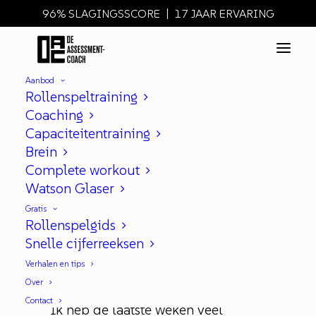
96% SLAGINGSSCORE | 17 JAAR ERVARING
Aanbod
Rollenspeltraining
Coaching
Capaciteitentraining
Opvallen in 7 stappen
Brein
Complete workout
|
IN
ASSESSMENT ALGEMEEN
Watson Glaser
Gratis
Rollenspelgids
Snelle cijferreeksen
Mijn belangrijkste Assessment
Tips
Verhalen en tips
Over
Contact
Ik heb de laatste weken veel