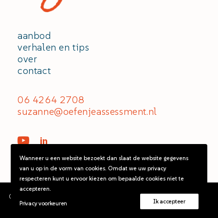
aanbod
verhalen en tips
over
contact
06 4264 2708
suzanne@oefenjeassessment.nl
Wanneer u een website bezoekt dan slaat de website gegevens
van u op in de vorm van cookies. Omdat we uw privacy
respecteren kunt u ervoor kiezen om bepaalde cookies niet te
accepteren.
©2026 De assessmentcoach. Alle rechten voorbehouden.
Ik accepteer
Privacy voorkeuren
96% SLAGINGSSCORE | 17 JAAR ERVARING