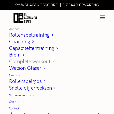
96% SLAGINGSSCORE | 17 JAAR ERVARING
Aanbod
Rollenspeltraining
Complete workout
Coaching
Capaciteitentraining
Brein
Complete workout
Voor álle assessment-
Watson Glaser
onderdelen!
Gratis
Rollenspelgids
'Gezonde spanning'? Of eigenlijk stress?
Snelle cijferreeksen
De hoeveelheid spanning voor een
Verhalen en tips
assessment is vaak een probleem. Te
Over
veel spanning en je zenuwen zitten je in
Contact