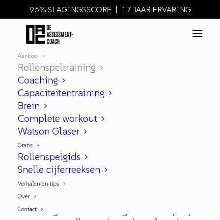
96% SLAGINGSSCORE | 17 JAAR ERVARING
Aanbod
Rollenspeltraining
Rollenspeltraining
Coaching
Capaciteitentraining
Brein
Complete workout
Oh no…. een Rollenspel in m’n
Watson Glaser
assessment!
Gratis
Rollenspelgids
Hoe kan ik dat voorbereiden?
Snelle cijferreeksen
Wat kan er mis gaan?
Verhalen en tips
Over
Je hebt een hekel aan 'toneelspelen', het
dóórvragen werkt voor geen meter, of je
Contact