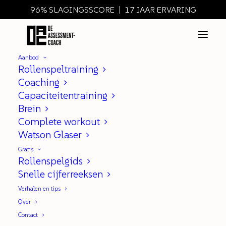
96% SLAGINGSSCORE | 17 JAAR ERVARING
Aanbod
Rollenspeltraining
Coaching
Capaciteitentraining
Bottleneck in je assessment:
Brein
het Rollenspel
Complete workout
Watson Glaser
|
IN
ROLLENSPEL
Gratis
Rollenspelgids
Snelle cijferreeksen
Bottleneck in je assessment: het
Verhalen en tips
rollenspel kan dat zijn: voor vele is
Over
het een verschrikking. Toch zijn er
Contact