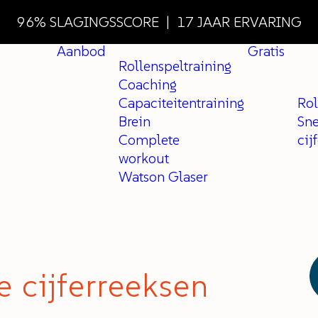
96% SLAGINGSSCORE | 17 JAAR ERVARING
Aanbod
Gratis
Rollenspeltraining
Coaching
Capaciteitentraining
Rol
Brein
Sne
Complete
cij
workout
Watson Glaser
e cijferreeksen