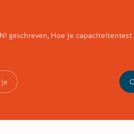
N! geschreven, Hoe je capaciteitentest 
 je
O