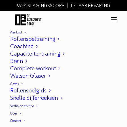
96% SLAGINGSSCORE | 17 JAAR ERVARING
Aanbod
Rollenspeltraining
Coaching
Capaciteitentraining
Brein
Complete workout
Watson Glaser
Gratis
Rollenspelgids
Snelle cijferreeksen
Oefentests maken zonder er
Verhalen en tips
Over
beter in te worden...
Contact