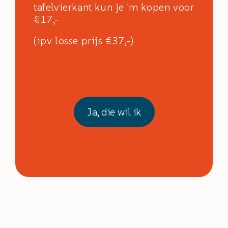
tafelvierkant kun je 'm kopen voor
€17,-
(ipv losse prijs €37,-)
Ja, die wil ik