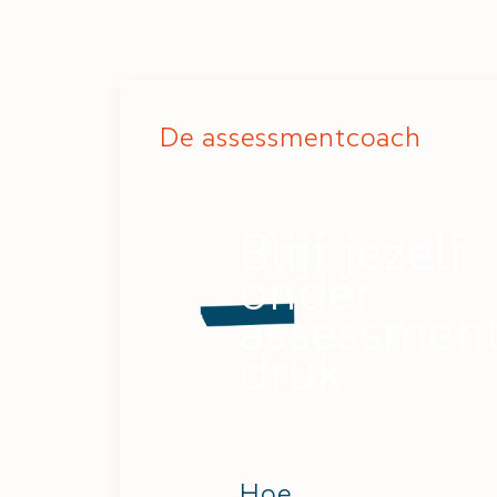
De assessmentcoach
Blijf jezelf
onder
assessmen
druk
Hoe