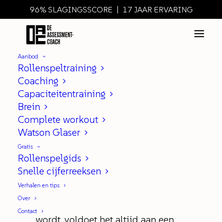
96% SLAGINGSSCORE | 17 JAAR ERVARING
Aanbod
Rollenspeltraining
Coaching
Capaciteitentraining
Vergeet deze 5 wetten van het
Brein
rollenspel niet!
Complete workout
Watson Glaser
|
IN
ROLLENSPEL
Gratis
Rollenspelgids
Snelle cijferreeksen
(ook al lijken het open deuren)
Verhalen en tips
Over
Als een rollenspel geschreven
Contact
wordt, voldoet het altijd aan een