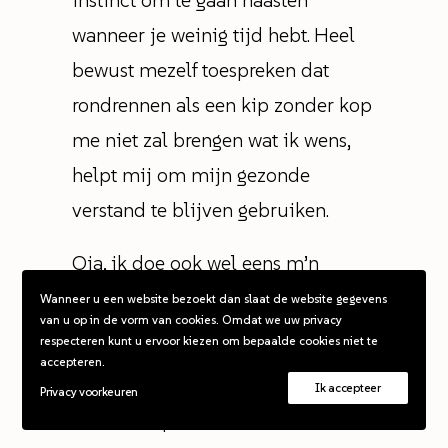
instinct om te gaan haasten
wanneer je weinig tijd hebt. Heel
bewust mezelf toespreken dat
rondrennen als een kip zonder kop
me niet zal brengen wat ik wens,
helpt mij om mijn gezonde
verstand te blijven gebruiken.
Oja, ik doe ook wel eens m’n
vingers in een yoga-positie en dan
Wanneer u een website bezoekt dan slaat de website gegevens
van u op in de vorm van cookies. Omdat we uw privacy
zeg ik ‘Zennn”.
respecteren kunt u ervoor kiezen om bepaalde cookies niet te
accepteren.
Maar het meest helpt mij de
Ik accepteer
Privacy voorkeuren
wetenschap dat ik baas ben over