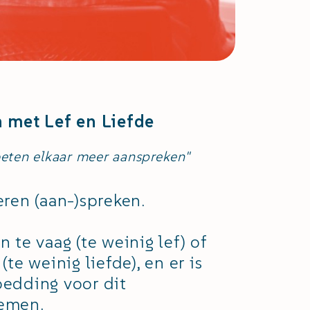
n met Lef en Liefde
ten elkaar meer aanspreken"
eren (aan-)spreken.
n te vaag (te weinig lef) of
 (te weinig liefde), en er is
bedding voor dit
emen.