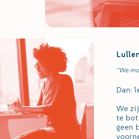
Lulle
"We moe
Dan: l
We zij
te bot
geen 
voorn