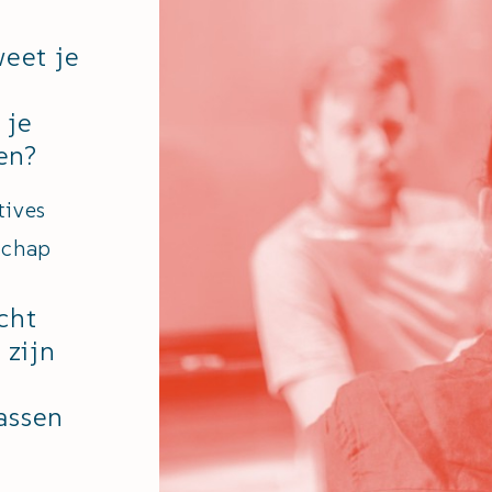
eet je
 je
en?
tives
schap
cht
 zijn
j
assen