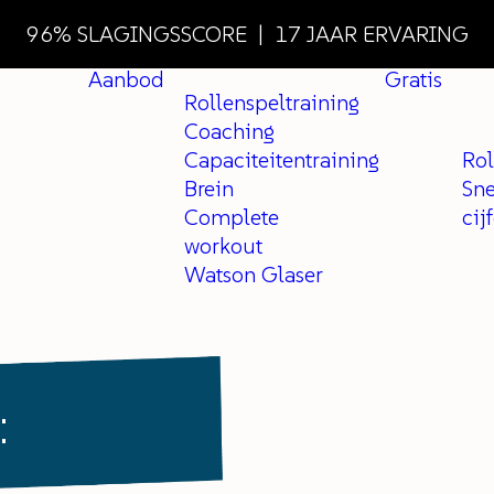
96% SLAGINGSSCORE | 17 JAAR ERVARING
Aanbod
Gratis
Rollenspeltraining
Coaching
Capaciteitentraining
Rol
Brein
Sne
Complete
cij
workout
Watson Glaser
: