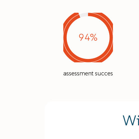
94%
assessment succes
Wi