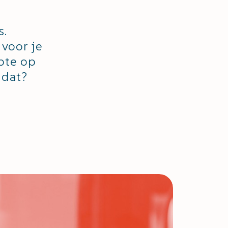
s.
 voor je
rpte op
 dat?