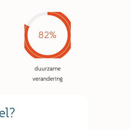
82%
duurzame
verandering
el?