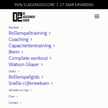
96% SLAGINGSSCORE | 17 JAAR ERVARING
Aanbod
Rollenspeltraining
Coaching
Capaciteitentraining
Schijnbaar tijdgebrek in het
Brein
rollenspel
Complete workout
Watson Glaser
|
IN
ROLLENSPEL
Gratis
Rollenspelgids
Snelle cijferreeksen
Tijdgebrek in het rollenspel heb ik
Verhalen en tips
al eerder in
dit artikel
besproken.
Over
Daar lees je hoe je je daar op voor
Contact