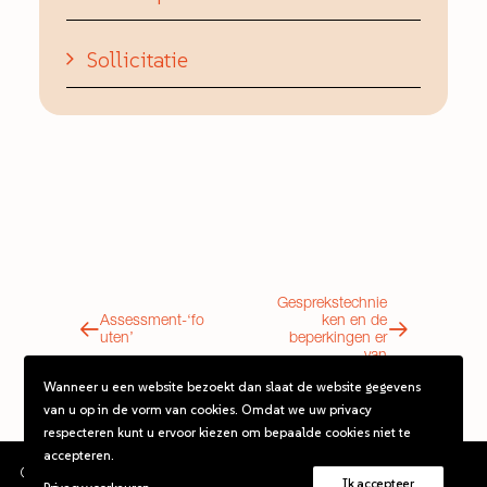
Sollicitatie
Gesprekstechnie
Assessment-‘fo
ken en de
uten’
beperkingen er
van
Wanneer u een website bezoekt dan slaat de website gegevens
van u op in de vorm van cookies. Omdat we uw privacy
respecteren kunt u ervoor kiezen om bepaalde cookies niet te
accepteren.
©2026 De assessmentcoach. Alle rechten voorbehouden.
Ik accepteer