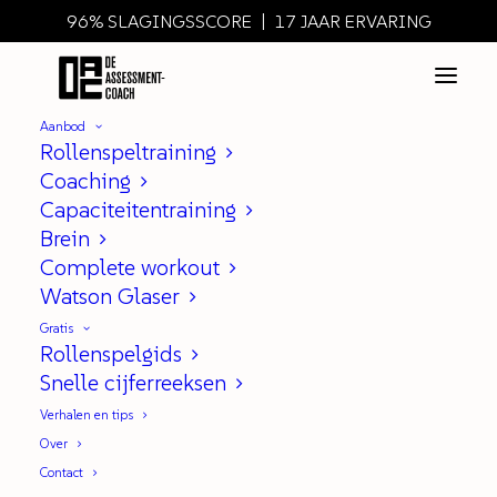
96% SLAGINGSSCORE | 17 JAAR ERVARING
Aanbod
Rollenspeltraining
Coaching
Capaciteitentraining
Oefenen in Theorie of Praktijk
Brein
Complete workout
|
IN
ASSESSMENT ALGEMEEN
Watson Glaser
Gratis
Rollenspelgids
Snelle cijferreeksen
Ik wilde een lange tijd goede
Verhalen en tips
mooie meringues maken.
Over
Cees Holtkamp had er video’s over
Contact