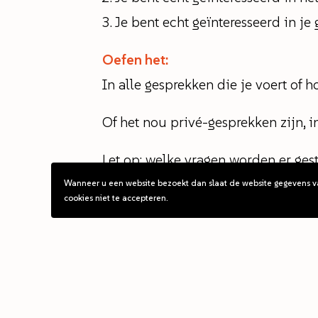
Je bent echt geïnteresseerd in je 
Oefen het:
In alle gesprekken die je voert of ho
Of het nou privé-gesprekken zijn, i
Let op: welke vragen worden er ge
afgemeten ja of nee? Een ‘verdedig
Wanneer u een website bezoekt dan slaat de website gegevens v
cookies niet te accepteren.
antwoord? Of misschien stilte? En
Kun je horen of een vraag uit oprec
vraagsteller al een vooroordeel heef
Wat zie en merk jij als meest effect