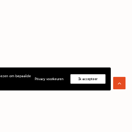
 kiezen om bepaalde
Privacy voorkeuren
Ik accepteer