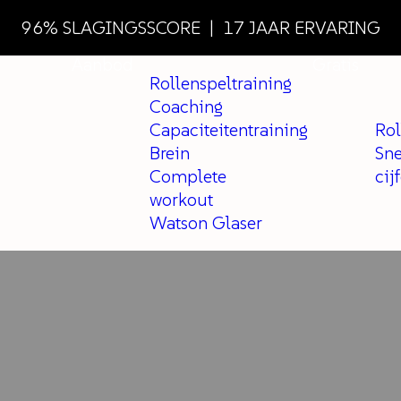
96% SLAGINGSSCORE | 17 JAAR ERVARING
Aanbod
Gratis
Rollenspeltraining
Coaching
Capaciteitentraining
Rol
Brein
Sne
Complete
cij
workout
Watson Glaser