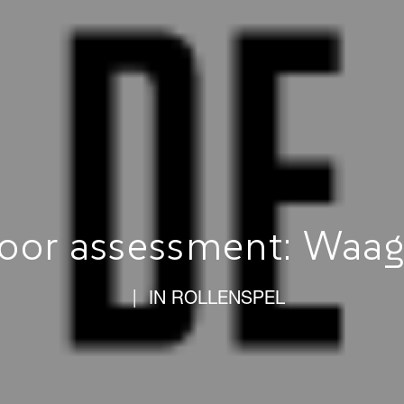
oor assessment: Waag 
|
IN
ROLLENSPEL