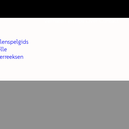
Verhalen en tips
Over
Contact
lenspelgids
lle
ferreeksen